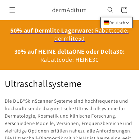
Direkt
zum
dermAditum
Warenkorb
Inhalt
Deutsch
50% auf Dermlite Lagerware:
Rabattcode:
dermlite50
30% auf HEINE deltaONE oder Delta30:
Rabattcode: HEINE30
K
Ultraschallsysteme
a
Die DUB®SkinScanner Systeme sind hochfrequente und
t
hochauflösende diagnostische Ultraschallsysteme für
Dermatologie, Kosmetik und klinische Forschung.
e
Verschiedene Modelle, Versionen, Frequenzbereiche und
g
vielfältige Optionen erfüllen nahezu alle Anforderungen.
Die Ultraschall-Diagnostik mit 22 MHz ist heute eine weit