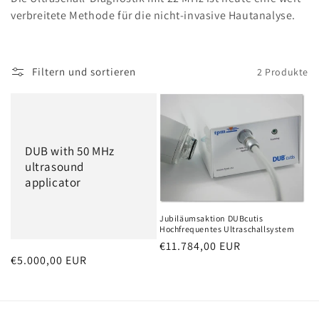
o
verbreitete Methode für die nicht-invasive Hautanalyse.
r
i
Filtern und sortieren
2 Produkte
e
:
DUB with 50 MHz
ultrasound
applicator
Jubiläumsaktion DUBcutis
Hochfrequentes Ultraschallsystem
Normaler
€11.784,00 EUR
Normaler
€5.000,00 EUR
Preis
Preis