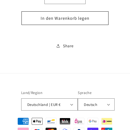
die
die
Menge
Menge
für
für
In den Warenkorb legen
Applicator
Applicator
Service
Service
Share
Land/Region
Sprache
Deutschland | EUR €
Deutsch
Zahlungsmethoden