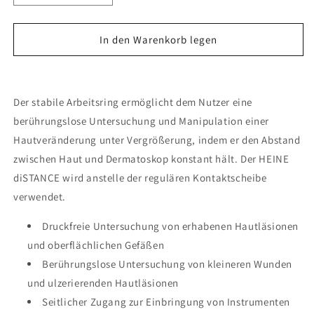
die
die
Menge
Menge
für
für
In den Warenkorb legen
HEINE
HEINE
diSTANCE
diSTANCE
Arbeitsring
Arbeitsring
Der stabile Arbeitsring ermöglicht dem Nutzer eine
berührungslose Untersuchung und Manipulation einer
Hautveränderung unter Vergrößerung, indem er den Abstand
zwischen Haut und Dermatoskop konstant hält. Der HEINE
diSTANCE wird anstelle der regulären Kontaktscheibe
verwendet.
Druckfreie Untersuchung von erhabenen Hautläsionen
und oberflächlichen Gefäßen
Berührungslose Untersuchung von kleineren Wunden
und ulzerierenden Hautläsionen
Seitlicher Zugang zur Einbringung von Instrumenten