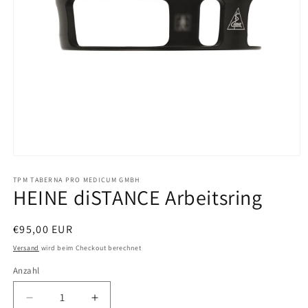
Medien
1
in
TPM TABERNA PRO MEDICUM GMBH
HEINE diSTANCE Arbeitsring
Modal
öffnen
Normaler
€95,00 EUR
Preis
Versand
wird beim Checkout berechnet
Anzahl
Verringere
Erhöhe